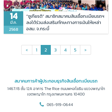
หลักเกณฑ์และข้อกำหนดในการประกอบธุรกิจให้สินเชื่อ
14
“ชูเกียรติ” สมาชิกสมาคมสินเชื่อทะเบียนรถฯ
สมาชิก
ลงใต้ร่วมส่งเสริมทักษะทางการเงินให้เหล่า
มี.ค.
อสม. จ.กระบี่
2568
สมาชิกสมาคม
สมัครสมาชิก
1
2
3
4
5
ติดต่อเรา
สมาคมการค้าผู้ประกอบธุรกิจสินเชื่อทะเบียนรถ
1467/8 ชั้น 12A อาคาร The Rice ถนนพหลโยธิน
แขวงพญาไท
เขตพญาไท กรุงเทพมหานคร 10400
065-919-0644