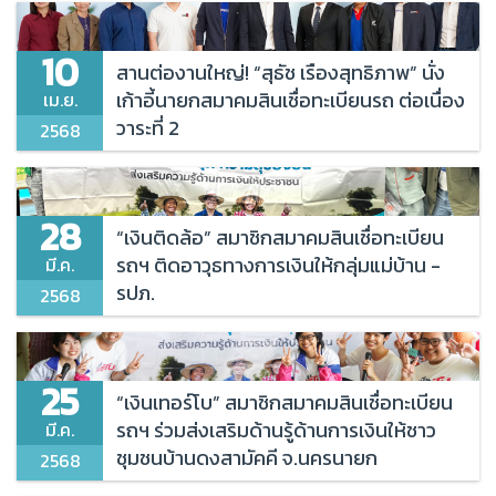
การติดตามทวงถามหนี้
10
นวัตกรรมและเทคโนโลยีทางการเงิน
สานต่องานใหญ่! “สุธัช เรืองสุทธิภาพ” นั่ง
เก้าอี้นายกสมาคมสินเชื่อทะเบียนรถ ต่อเนื่อง
เม.ย.
มาตรการพิเศษ
วาระที่ 2
2568
การบริหารจัดการด้านการให้บริการแก่ลูกค้าอย่างเป็น
ธรรม
ประกาศยกเลิกเพิกถอน
28
“เงินติดล้อ” สมาชิกสมาคมสินเชื่อทะเบียน
มาตรการสนับสนุนมาตรการผ่อนผัน
รถฯ ติดอาวุธทางการเงินให้กลุ่มแม่บ้าน -
มี.ค.
รปภ.
2568
การป้องกันและปราบปรามการฟอกเงิน
ปรับปรุงโครงสร้างหนี้
25
รายงาน
“เงินเทอร์โบ” สมาชิกสมาคมสินเชื่อทะเบียน
รถฯ ร่วมส่งเสริมด้านรู้ด้านการเงินให้ชาว
มี.ค.
เงินต้นและดอกเบี้ย
ชุมชนบ้านดงสามัคคี จ.นครนายก
2568
มาตรการขอความร่วมมือ