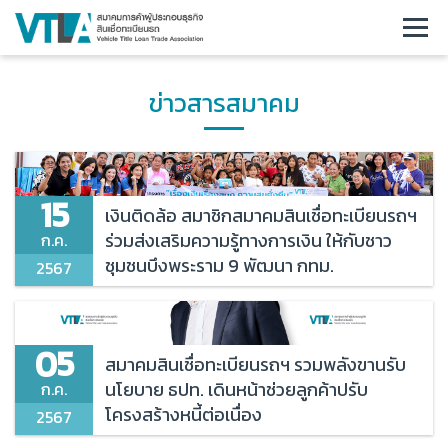
หน้าหลัก
ข่าวสารสมาคม
เกี่ยวกับเรา
ข่าวและกิจกรรม
15
เงินติดล้อ สมาชิกสมาคมสินเชื่อทะเบียนรถฯ
ร่วมส่งเสริมความรู้ทางการเงิน ให้กับชาว
ก.ค.
ข่าวสมาคม
ชุมชนบึงพระราม 9 พัฒนา กทม.
2567
ข่าวสารอุตสาหกรรม
สาระน่ารู้
05
สมาคมสินเชื่อทะเบียนรถฯ รวมพลังขานรับ
นโยบาย ธปท. เดินหน้าช่วยลูกค้าปรับ
ก.ค.
ประกาศที่เกี่ยวข้อง
โครงสร้างหนี้ต่อเนื่อง
2567