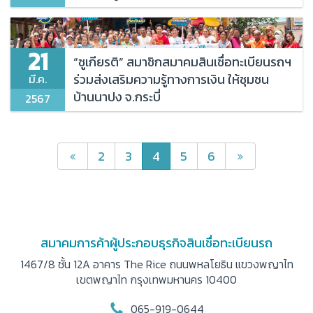
หลักเกณฑ์และข้อกำหนดในการประกอบธุรกิจให้สินเชื่อ
21
สมาชิก
“ชูเกียรติ” สมาชิกสมาคมสินเชื่อทะเบียนรถฯ
ร่วมส่งเสริมความรู้ทางการเงิน ให้ชุมชน
มี.ค.
บ้านนาปง จ.กระบี่
2567
สมาชิกสมาคม
สมัครสมาชิก
2
3
4
5
6
ติดต่อเรา
สมาคมการค้าผู้ประกอบธุรกิจสินเชื่อทะเบียนรถ
1467/8 ชั้น 12A อาคาร The Rice ถนนพหลโยธิน
แขวงพญาไท
เขตพญาไท กรุงเทพมหานคร 10400
065-919-0644