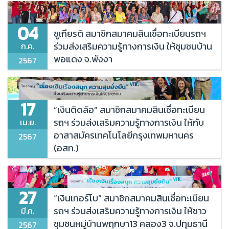
การติดตามทวงถามหนี้
04
นวัตกรรมและเทคโนโลยีทางการเงิน
ชูเกียรติ สมาชิกสมาคมสินเชื่อทะเบียนรถฯ
ร่วมส่งเสริมความรู้ทางการเงิน ให้ชุมชนบ้าน
ก.ค.
มาตรการพิเศษ
พอแดง จ.พังงา
2567
การบริหารจัดการด้านการให้บริการแก่ลูกค้าอย่างเป็น
ธรรม
ประกาศยกเลิกเพิกถอน
17
“เงินติดล้อ” สมาชิกสมาคมสินเชื่อทะเบียน
มาตรการสนับสนุนมาตรการผ่อนผัน
รถฯ ร่วมส่งเสริมความรู้ทางการเงิน ให้กับ
เม.ย.
อาสาสมัครเทคโนโลยีกรุงเทพมหานคร
2567
การป้องกันและปราบปรามการฟอกเงิน
(อสท.)
ปรับปรุงโครงสร้างหนี้
รายงาน
27
“เงินเทอร์โบ” สมาชิกสมาคมสินเชื่อทะเบียน
เงินต้นและดอกเบี้ย
รถฯ ร่วมส่งเสริมความรู้ทางการเงิน ให้ชาว
มี.ค.
มาตรการขอความร่วมมือ
ชุมชนหมู่บ้านพฤกษา13 คลอง3 จ.ปทุมธานี
2567